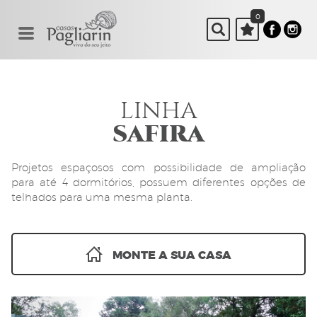
0
LINHA
SAFIRA
Projetos espaçosos com possibilidade de ampliação
para até 4 dormitórios, possuem diferentes opções de
telhados para uma mesma planta.
MONTE A SUA CASA